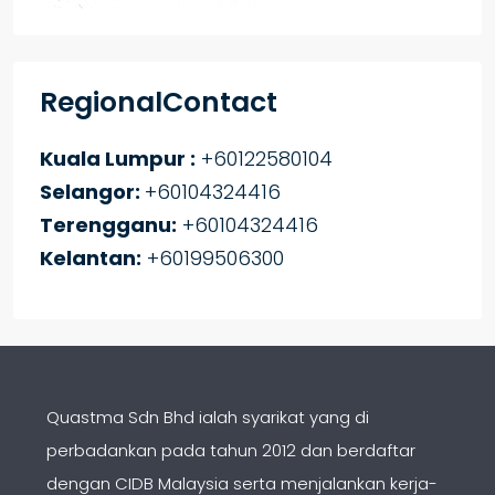
RegionalContact
Kuala Lumpur :
+60122580104
Selangor:
+60104324416
Terengganu:
+60104324416
Kelantan:
+60199506300
Quastma Sdn Bhd ialah syarikat yang di
perbadankan pada tahun 2012 dan berdaftar
dengan CIDB Malaysia serta menjalankan kerja-