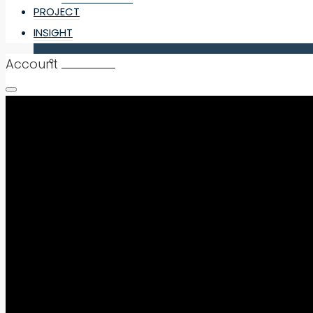
PROJECT
INSIGHT
DEVELOPER
Account
INVESTOR
INFO
PROJECT