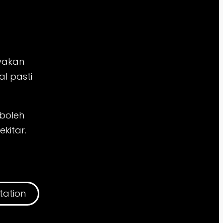
nyakan
l pasti
boleh
kitar.
tation