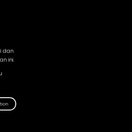
ti dan
n ini.
u
tion