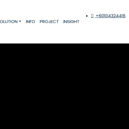
+60104324416
OLUTION
INFO
PROJECT
INSIGHT