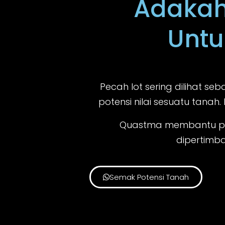
Adakah
Untu
Pecah lot sering dilihat seb
potensi nilai sesuatu tanah
Quastma membantu pem
dipertimb
Semak Potensi Tanah